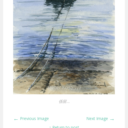
係留…
←
→
Previous Image
Next Image
↑ Return to post