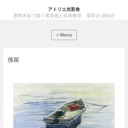
アトリエ光彩舎
透明水彩で描く風景画と絵画教室 柴田治 @仙台
係留