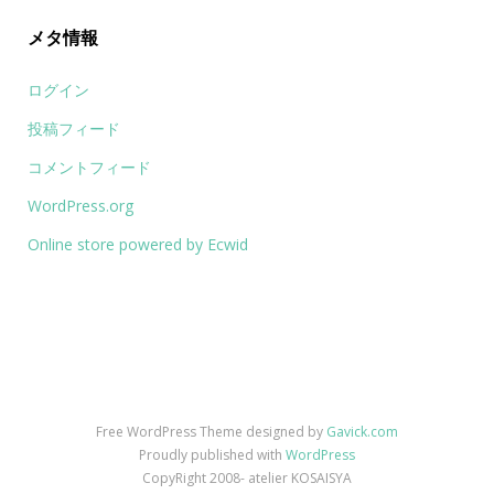
メタ情報
ログイン
投稿フィード
コメントフィード
WordPress.org
Online store powered by Ecwid
Free WordPress Theme designed by
Gavick.com
Proudly published with
WordPress
CopyRight 2008- atelier KOSAISYA