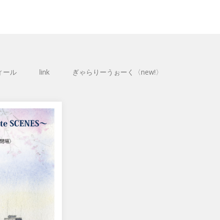
ィール
link
ぎゃらりーうぉーく〈new!〉