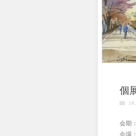
個展
2月,
会期：
会場