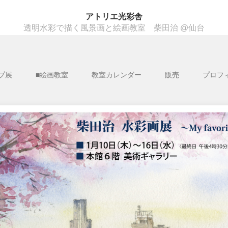
アトリエ光彩舎
透明水彩で描く風景画と絵画教室 柴田治 @仙台
プ展
■絵画教室
教室カレンダー
販売
プロフ