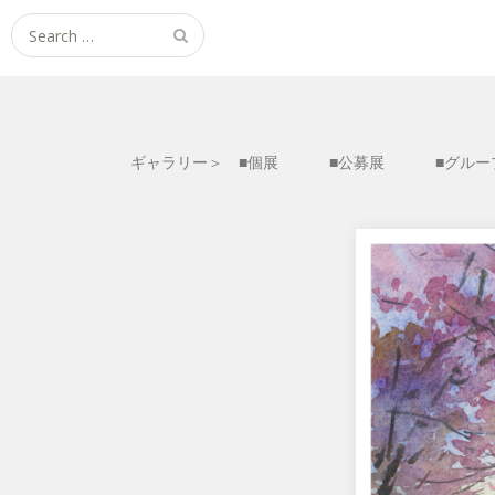
Search
for:
ギャラリー＞ ■個展
■公募展
■グルー