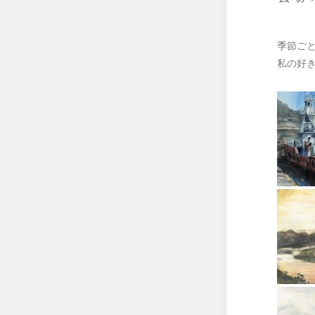
季節ご
私の好